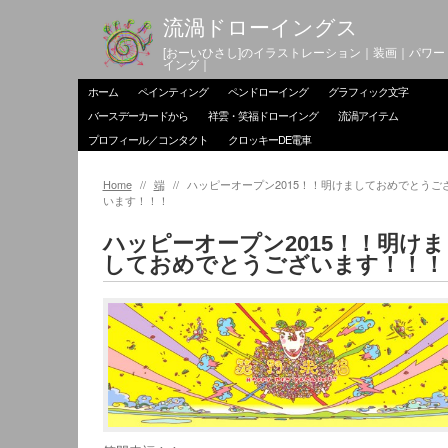
流渦ドローイングス
[おーいひさし]のイラストレーション｜装画｜パワー
イング｜
ホーム
ペインティング
ペンドローイング
グラフィック文字
バースデーカードから
祥雲・笑福ドローイング
流渦アイテム
プロフィール／コンタクト
クロッキーDE電車
Home
//
端
//
ハッピーオープン2015！！明けましておめでとうご
います！！！
ハッピーオープン2015！！明けま
しておめでとうございます！！！