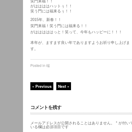
笑門来福！！
がははははハットぅ！！
笑う門には福来るぅ！！
2015年、新春！！
笑門来福！笑う門には福来る！！
がはははははっと！笑って、今年もハッピーに！！！
本年が、ますます良い年でありますようお祈り申し上げま
す。
Posted in
端
« Previous
Next »
コメントを残す
メールアドレスが公開されることはありません。
*
が付い
いる欄は必須項目です